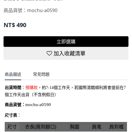
商品貨號：
mochu-a0590
NT$
490
立即選購
加入收藏清單
商品描述
常見問題
出貨時間
：
預購款
，約7-14個工作天，若國際清關順利將會提前在7
個工作天出貨（不含例假日）
商品貨號：
mochu-a0590
尺寸表
：
尺寸
衣長(肩到腳口)
胸圍
肩寬
肩到襠