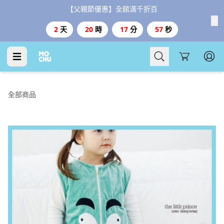
【父親節優惠】全館滿千折百
2
天
20
時
17
分
56
秒
Cart
全部商品