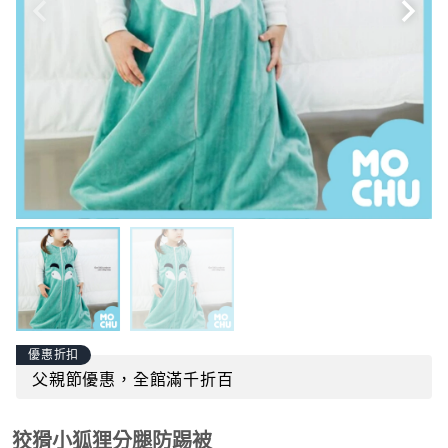
優惠折扣
父親節優惠，全館滿千折百
狡猾小狐狸分腿防踢被