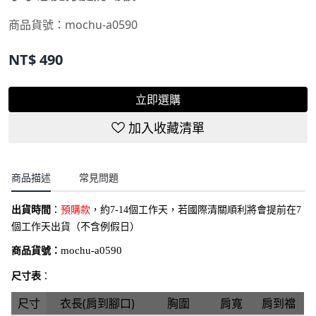
商品貨號：
mochu-a0590
NT$
490
立即選購
加入收藏清單
商品描述
常見問題
出貨時間
：
預購款
，約7-14個工作天，若國際清關順利將會提前在7
個工作天出貨（不含例假日）
商品貨號：
mochu-a0590
尺寸表
：
尺寸
衣長(肩到腳口)
胸圍
肩寬
肩到襠