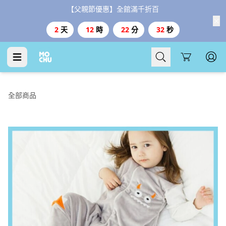
【父親節優惠】全館滿千折百
2
天
12
時
22
分
31
秒
Cart
全部商品