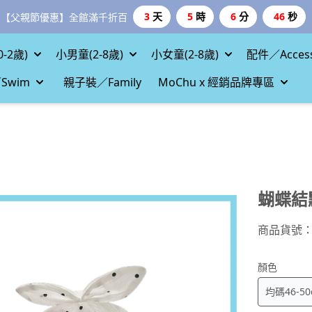
3
天
5
時
6
分
45
秒
【父親節優惠】全館滿千折百
-2歲)
小男童(2-8歲)
小女童(2-8歲)
配件／Access
Swim
親子裝／Family
MoChu x 經銷品牌專區
蝴蝶結
商品貨號
顏色