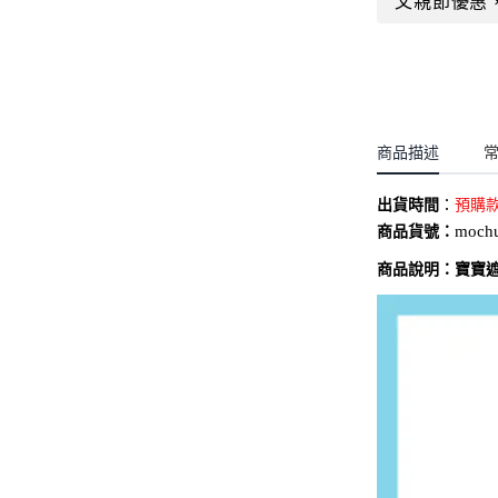
父親節優惠
聖誕.小女童(2-8歲)
開運服.小男童(2-8歲)
小洋裝系列
開運服.小女童(2-8歲)
日本浴衣系列
寶寶拍照系列
商品描述
獨家設計系列
出貨時間
：
BABY 睡袋／包巾
預購
商品貨號：
moch
優惠組合系列(160／件)
商品說明：
寶寶