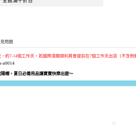
，全館滿千折百
常見問題
款，約7-14個工作天，若國際清關順利將會提前在7個工作天出貨（不含例
u-a0014
遮陽帽，夏日必備用品讓寶寶快樂出遊～