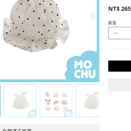
NT$
265
數量
－