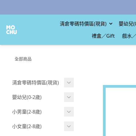
清倉零碼特價區(現貨)
嬰幼兒(0
禮盒／Gift
戲水／
全部商品
清倉零碼特價區(現貨)
現貨.寶寶
嬰幼兒(0-2歲)
現貨.男童
BABY 包屁衣(短袖)
小男童(2-8歲)
現貨.女童
BABY 包屁衣(長袖)
Boy 上身(短袖)
小女童(2-8歲)
現貨.配件
BABY 包屁衣(包腳款)