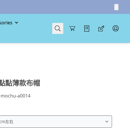
ories
Cart
點點薄款布帽
：
mochu-a0014