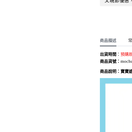
父親節優惠
聖誕.小女童(2-8歲)
開運服.小男童(2-8歲)
小洋裝系列
開運服.小女童(2-8歲)
日本浴衣系列
寶寶拍照系列
商品描述
獨家設計系列
出貨時間
：
BABY 睡袋／包巾
預購
商品貨號：
moch
優惠組合系列(160／件)
商品說明：
寶寶