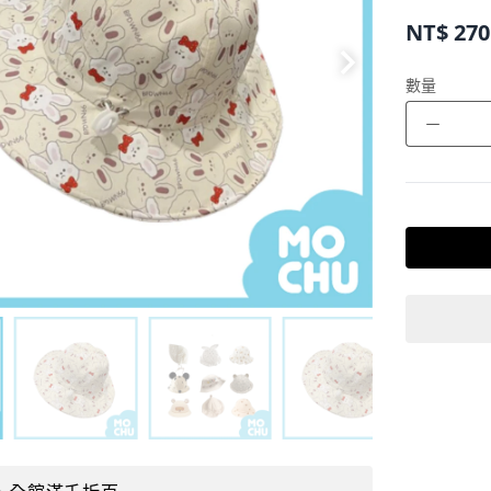
NT$
270
數量
－