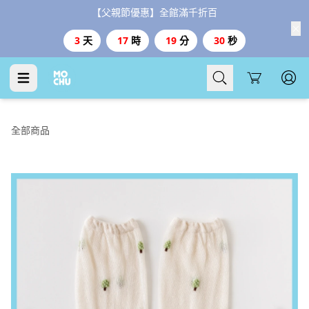
【父親節優惠】全館滿千折百
3
天
17
時
19
分
28
秒
Cart
全部商品