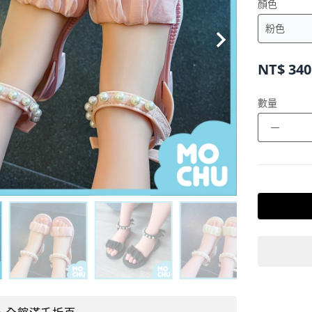
NT$
340
數量
－
，全館滿千折百