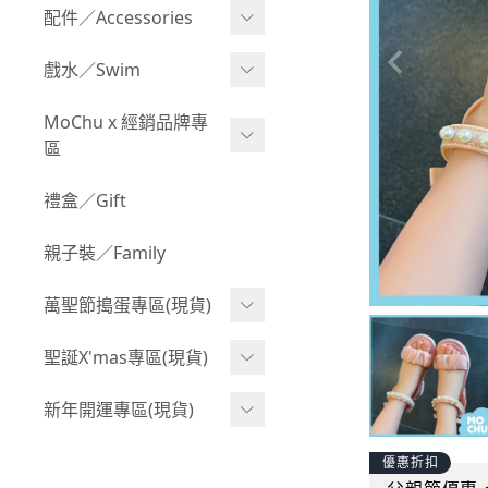
配件／Accessories
BABY 包屁衣(加絨加厚)
Boy 下身(短褲)
Girl 上身(長袖)
Acc 口水巾
戲水／Swim
BABY 外套
Boy 下身(長褲)
Girl 下身(短褲)
Acc 帽子
泳裝
MoChu x 經銷品牌專
BABY 上身(短袖)
Boy 套裝(短袖)
Girl 下身(長褲)
區
Acc 襪子
泳具
BABY 上身(長袖)
Boy 套裝(長袖)
Girl 套裝(短袖)
Acc 鞋子
©Wonchi 台灣 ｜ 兒童軟
禮盒／Gift
野餐趣
BABY 下身(短褲)
Boy 外套
積木
Girl 套裝(長袖)
Acc 餐具
親子裝／Family
BABY 下身(長褲)
叢林探險系列
©Disney 美國｜嬰兒用品
Girl 外套
Acc 雨具
BABY 套裝(短袖)
萬聖節搗蛋專區(現貨)
小紳士系列
©風車圖書 台灣｜兒童圖
率性牛仔風
Acc 玩具
書
BABY 套裝(長袖)
韓國小歐巴
萬聖造型頭套(3歲以上)
聖誕X'mas專區(現貨)
夢幻童話系列
Acc 寢具
©Billy Bob 美國｜嬰兒奶
卡通復刻系列
萬聖.嬰幼兒(0-2歲)
小洋裝系列
嘴
聖誕.嬰幼兒(0-2歲)
新年開運專區(現貨)
Acc 其他
下殺199系列
萬聖.小男童(2-8歲)
韓國小歐尼
©MamiBB 西班牙｜嬰兒
聖誕.小男童(2-8歲)
開運服.嬰幼兒(0-2歲)
優惠折扣
小紳士系列
固齒器
萬聖.小女童(2-8歲)
父親節優惠
聖誕.小女童(2-8歲)
開運服.小男童(2-8歲)