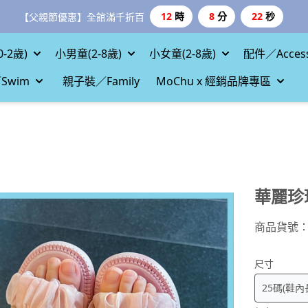
【台灣999、港澳3000免運、1800好禮二選一】
-2歲)
小男童(2-8歲)
小女童(2-8歲)
配件／Access
Swim
親子裝／Family
MoChu x 經銷品牌專區
華麗珍
商品貨號
尺寸
顏色