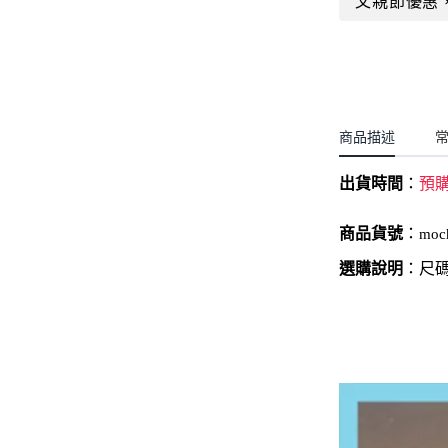
小洋裝系列
開運服.小女童(2-8歲)
日本浴衣系列
寶寶拍照系列
商品描述
獨家設計系列
出貨時間
：
預
BABY 睡袋／包巾
優惠組合系列(160／件)
商品貨號
：
moc
選購說明
：尺碼