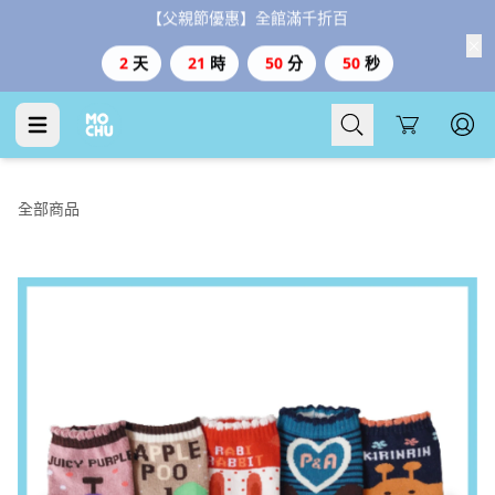
【父親節優惠】全館滿千折百
2
天
21
時
50
分
49
秒
Cart
全部商品