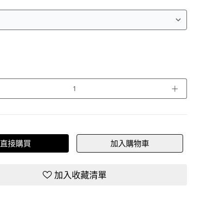
＋
直接購買
加入購物車
加入收藏清單