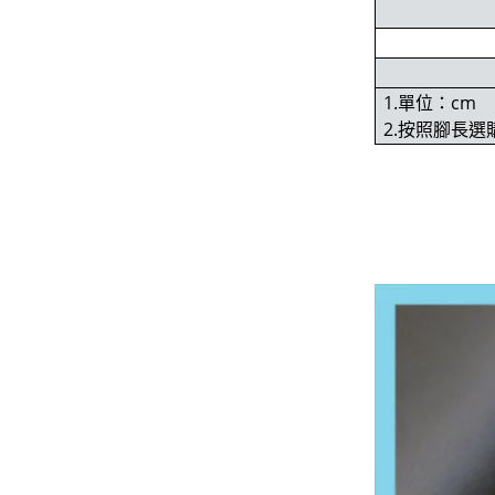
1.單位：cm
2.按照腳長選