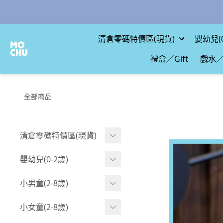
清倉零碼特價區(現貨)
嬰幼兒(0
禮盒／Gift
戲水／
全部商品
清倉零碼特價區(現貨)
現貨.寶寶
嬰幼兒(0-2歲)
現貨.男童
BABY 包屁衣(短袖)
小男童(2-8歲)
現貨.女童
BABY 包屁衣(長袖)
Boy 上身(短袖)
小女童(2-8歲)
現貨.配件
BABY 包屁衣(包腳款)