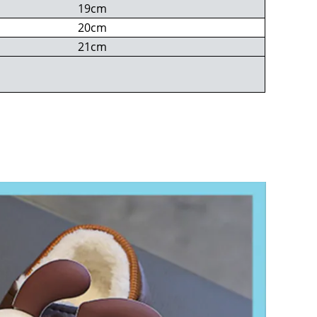
19cm
20cm
21cm