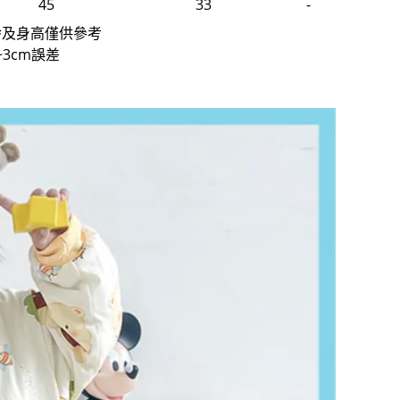
45
33
-
齡及身高僅供參考
3cm誤差