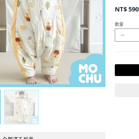
NT$
590
數量
－