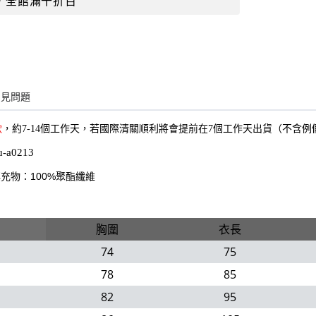
，全館滿千折百
常見問題
款
，約7-14個工作天，若國際清關順利將會提前在7個工作天出貨（不含例
u-a0213
 填充物：100%聚酯纖維
胸圍
衣長
74
75
78
85
82
95