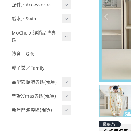
Boy 上身(長袖)
Girl 上身(短袖)
配件／Accessories
BABY 包屁衣(加絨加厚)
Boy 下身(短褲)
Girl 上身(長袖)
Acc 口水巾
戲水／Swim
BABY 外套
Boy 下身(長褲)
Girl 下身(短褲)
Acc 帽子
泳裝
MoChu x 經銷品牌專
BABY 上身(短袖)
Boy 套裝(短袖)
Girl 下身(長褲)
區
Acc 襪子
泳具
BABY 上身(長袖)
Boy 套裝(長袖)
Girl 套裝(短袖)
Acc 鞋子
©Wonchi 台灣 ｜ 兒童軟
禮盒／Gift
野餐趣
BABY 下身(短褲)
Boy 外套
積木
Girl 套裝(長袖)
Acc 餐具
親子裝／Family
BABY 下身(長褲)
叢林探險系列
©Disney 美國｜嬰兒用品
Girl 外套
Acc 雨具
BABY 套裝(短袖)
萬聖節搗蛋專區(現貨)
小紳士系列
©風車圖書 台灣｜兒童圖
率性牛仔風
Acc 玩具
書
BABY 套裝(長袖)
韓國小歐巴
萬聖造型頭套(3歲以上)
聖誕X'mas專區(現貨)
夢幻童話系列
Acc 寢具
©Billy Bob 美國｜嬰兒奶
卡通復刻系列
萬聖.嬰幼兒(0-2歲)
小洋裝系列
嘴
聖誕.嬰幼兒(0-2歲)
新年開運專區(現貨)
Acc 其他
下殺199系列
萬聖.小男童(2-8歲)
韓國小歐尼
©MamiBB 西班牙｜嬰兒
聖誕.小男童(2-8歲)
開運服.嬰幼兒(0-2歲)
優惠折扣
小紳士系列
固齒器
萬聖.小女童(2-8歲)