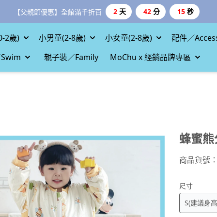
2
天
42
分
14
秒
【父親節優惠】全館滿千折百
-2歲)
小男童(2-8歲)
小女童(2-8歲)
配件／Access
Swim
親子裝／Family
MoChu x 經銷品牌專區
蜂蜜熊
商品貨號
尺寸