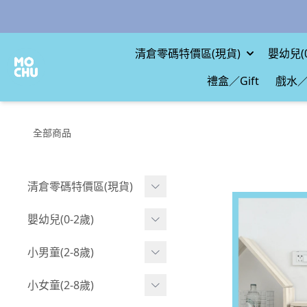
清倉零碼特價區(現貨)
嬰幼兒(0
禮盒／Gift
戲水／
全部商品
清倉零碼特價區(現貨)
現貨.寶寶
嬰幼兒(0-2歲)
現貨.男童
BABY 包屁衣(短袖)
小男童(2-8歲)
現貨.女童
BABY 包屁衣(長袖)
Boy 上身(短袖)
小女童(2-8歲)
現貨.配件
BABY 包屁衣(包腳款)