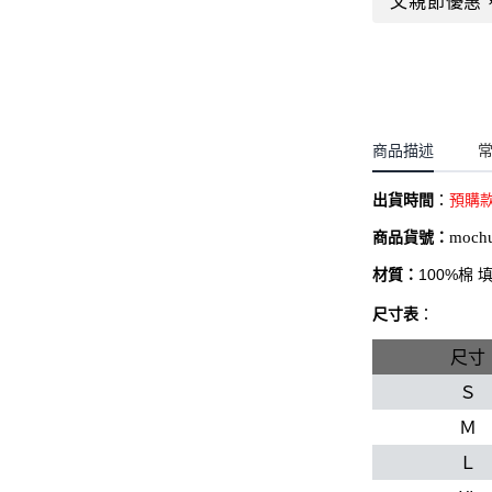
父親節優惠
聖誕.小女童(2-8歲)
開運服.小男童(2-8歲)
小洋裝系列
開運服.小女童(2-8歲)
日本浴衣系列
寶寶拍照系列
商品描述
獨家設計系列
出貨時間
：
預購
BABY 睡袋／包巾
商品貨號：
moch
優惠組合系列(160／件)
材質：
100%棉
尺寸表
：
尺寸
Ｓ
Ｍ
Ｌ