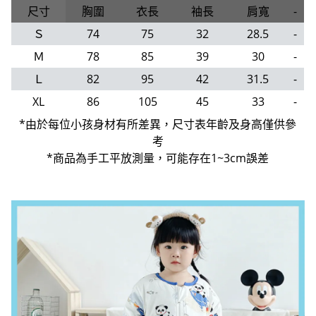
尺寸
胸圍
衣長
袖長
肩寬
-
Ｓ
74
75
32
28.5
-
Ｍ
78
85
39
30
-
Ｌ
82
95
42
31.5
-
XL
86
105
45
33
-
*由於每位小孩身材有所差異，尺寸表年齡及身高僅供參
考
*商品為手工平放測量，可能存在1~3cm誤差