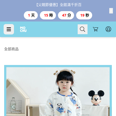
【父親節優惠】全館滿千折百
1
天
15
時
47
分
18
秒
Cart
全部商品