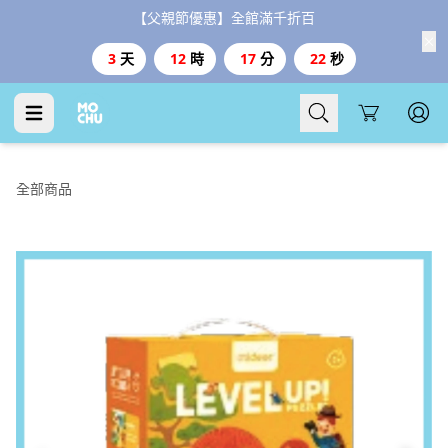
【父親節優惠】全館滿千折百
3
天
12
時
17
分
21
秒
Cart
全部商品