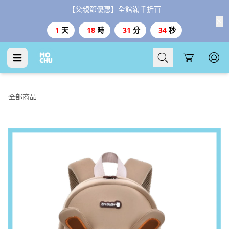
【父親節優惠】全館滿千折百
1
天
18
時
31
分
34
秒
Cart
全部商品