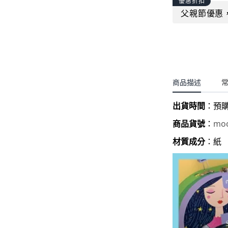
聖誕.小女童(2-8歲)
優惠折扣
開運服.小男童(2-8歲)
父親節優惠
小洋裝系列
開運服.小女童(2-8歲)
日本浴衣系列
寶寶拍照系列
獨家設計系列
商品描述
BABY 睡袋／包巾
出貨時間
：
預
優惠組合系列(160／件)
moc
商品貨號
：
材質成分
：紙