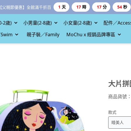
1
天
17
時
17
分
52
秒
【父親節優惠】全館滿千折百
-2歲)
小男童(2-8歲)
小女童(2-8歲)
配件／Access
Swim
親子裝／Family
MoChu x 經銷品牌專區
大片拼
商品貨號
款式