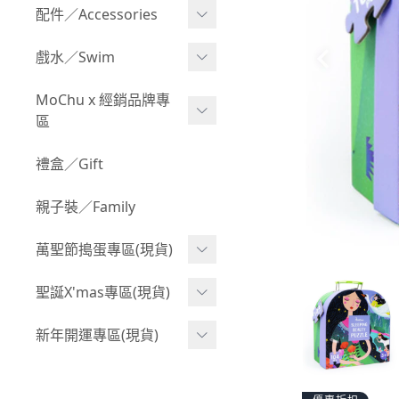
Boy 上身(長袖)
Girl 上身(短袖)
配件／Accessories
BABY 包屁衣(加絨加厚)
Boy 下身(短褲)
Girl 上身(長袖)
Acc 口水巾
戲水／Swim
BABY 外套
Boy 下身(長褲)
Girl 下身(短褲)
Acc 帽子
泳裝
MoChu x 經銷品牌專
BABY 上身(短袖)
Boy 套裝(短袖)
Girl 下身(長褲)
區
Acc 襪子
泳具
BABY 上身(長袖)
Boy 套裝(長袖)
Girl 套裝(短袖)
Acc 鞋子
©Wonchi 台灣 ｜ 兒童軟
禮盒／Gift
野餐趣
BABY 下身(短褲)
Boy 外套
積木
Girl 套裝(長袖)
Acc 餐具
親子裝／Family
BABY 下身(長褲)
叢林探險系列
©Disney 美國｜嬰兒用品
Girl 外套
Acc 雨具
BABY 套裝(短袖)
萬聖節搗蛋專區(現貨)
小紳士系列
©風車圖書 台灣｜兒童圖
率性牛仔風
Acc 玩具
書
BABY 套裝(長袖)
韓國小歐巴
萬聖造型頭套(3歲以上)
聖誕X'mas專區(現貨)
夢幻童話系列
Acc 寢具
©Billy Bob 美國｜嬰兒奶
卡通復刻系列
萬聖.嬰幼兒(0-2歲)
小洋裝系列
嘴
聖誕.嬰幼兒(0-2歲)
新年開運專區(現貨)
Acc 其他
下殺199系列
萬聖.小男童(2-8歲)
韓國小歐尼
©MamiBB 西班牙｜嬰兒
聖誕.小男童(2-8歲)
開運服.嬰幼兒(0-2歲)
小紳士系列
固齒器
萬聖.小女童(2-8歲)