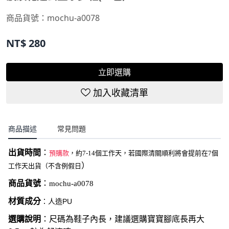
商品貨號：
mochu-a0078
NT$
280
立即選購
加入收藏清單
商品描述
常見問題
出貨時間
：
預購款
，約7-14個工作天，若國際清關順利將會提前在7個
）
工作天出貨（不含例假日
商品貨號
：
mochu-a0078
材質成分
：人造PU
選購說明
：尺碼為鞋子內長，建議選購寶寶腳底長再大