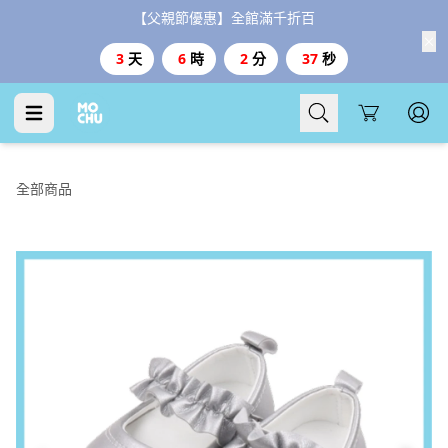
【父親節優惠】全館滿千折百
3
天
6
時
2
分
36
秒
Cart
全部商品