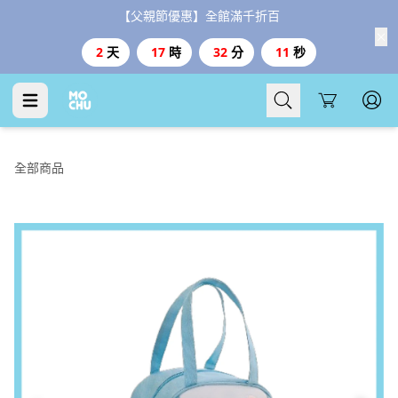
【父親節優惠】全館滿千折百
2
天
17
時
32
分
10
秒
Cart
全部商品