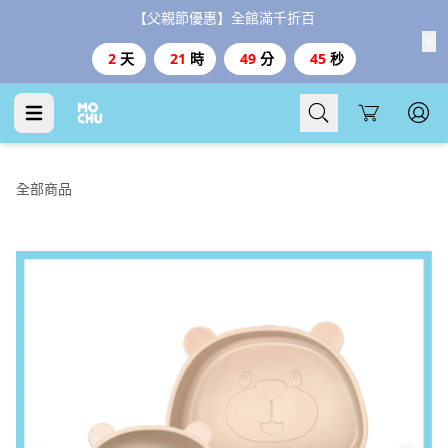
【父親節優惠】全館滿千折百
2
天
21
時
49
分
45
秒
Cart
全部商品