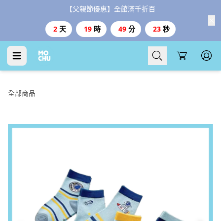
【父親節優惠】全館滿千折百
2
天
19
時
49
分
23
秒
Cart
全部商品