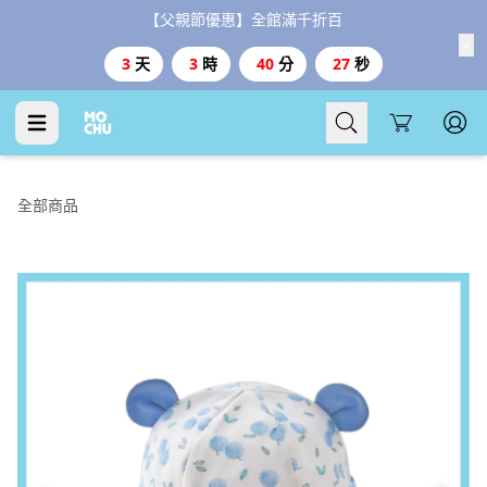
【父親節優惠】全館滿千折百
3
天
3
時
40
分
27
秒
Cart
全部商品