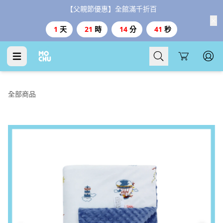
【父親節優惠】全館滿千折百
1
天
21
時
14
分
41
秒
Cart
全部商品