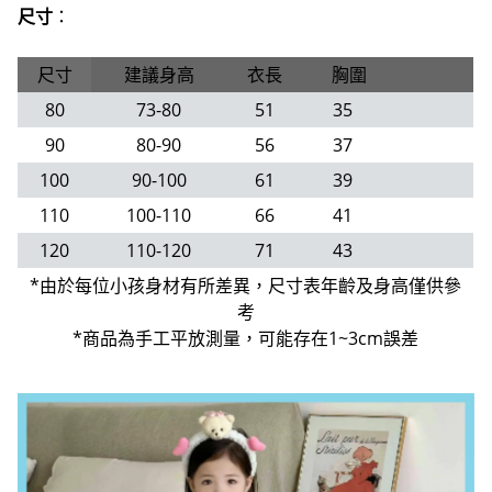
尺寸
：
尺寸
建議身高
衣長
胸圍
80
73-80
51
35
90
80-90
56
37
100
90-100
61
39
110
100-110
66
41
120
110-120
71
43
*由於每位小孩身材有所差異，尺寸表年齡及身高僅供參
考
*商品為手工平放測量，可能存在1~3cm誤差