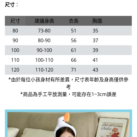
尺寸
：
尺寸
建議身高
衣長
胸圍
80
73-80
51
35
90
80-90
56
37
100
90-100
61
39
110
100-110
66
41
120
110-120
71
43
*由於每位小孩身材有所差異，尺寸表年齡及身高僅供參
考
*商品為手工平放測量，可能存在1~3cm誤差