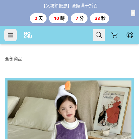
【父親節優惠】全館滿千折百
2
天
10
時
7
分
37
秒
Cart
全部商品