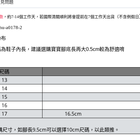
常見問題
款
，約7-14個工作天，若國際清關順利將會提前在7個工作天出貨（不含例假日
hu-a0178-2
力布
為鞋子內長，建議選購寶寶腳底長再大0.5cm較為舒適唷
尺碼
13
14
15
16
17
16.5cm
購尺寸，如腳長9.5cm可以選擇10cm尺碼，以此類推。