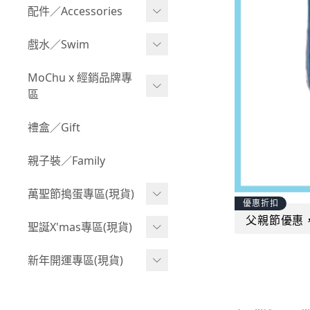
Boy 上身(長袖)
Girl 上身(短袖)
配件／Accessories
BABY 包屁衣(加絨加厚)
Boy 下身(短褲)
Girl 上身(長袖)
Acc 口水巾
戲水／Swim
BABY 外套
Boy 下身(長褲)
Girl 下身(短褲)
Acc 帽子
泳裝
MoChu x 經銷品牌專
BABY 上身(短袖)
Boy 套裝(短袖)
Girl 下身(長褲)
區
Acc 襪子
泳具
BABY 上身(長袖)
Boy 套裝(長袖)
Girl 套裝(短袖)
Acc 鞋子
©Wonchi 台灣 ｜ 兒童軟
禮盒／Gift
野餐趣
BABY 下身(短褲)
Boy 外套
積木
Girl 套裝(長袖)
Acc 餐具
親子裝／Family
BABY 下身(長褲)
叢林探險系列
©Disney 美國｜嬰兒用品
Girl 外套
Acc 雨具
BABY 套裝(短袖)
萬聖節搗蛋專區(現貨)
小紳士系列
©風車圖書 台灣｜兒童圖
率性牛仔風
優惠折扣
Acc 玩具
書
BABY 套裝(長袖)
父親節優惠
韓國小歐巴
萬聖造型頭套(3歲以上)
聖誕X'mas專區(現貨)
夢幻童話系列
Acc 寢具
©Billy Bob 美國｜嬰兒奶
卡通復刻系列
萬聖.嬰幼兒(0-2歲)
小洋裝系列
嘴
聖誕.嬰幼兒(0-2歲)
新年開運專區(現貨)
Acc 其他
下殺199系列
萬聖.小男童(2-8歲)
韓國小歐尼
©MamiBB 西班牙｜嬰兒
聖誕.小男童(2-8歲)
開運服.嬰幼兒(0-2歲)
小紳士系列
固齒器
萬聖.小女童(2-8歲)