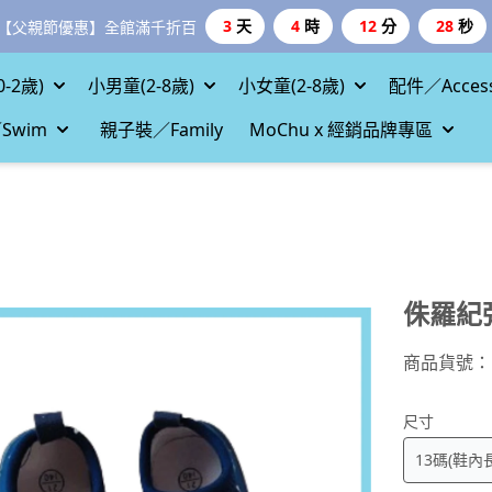
3
天
4
時
12
分
27
秒
【父親節優惠】全館滿千折百
-2歲)
小男童(2-8歲)
小女童(2-8歲)
配件／Access
Swim
親子裝／Family
MoChu x 經銷品牌專區
侏羅紀
商品貨號：
尺寸