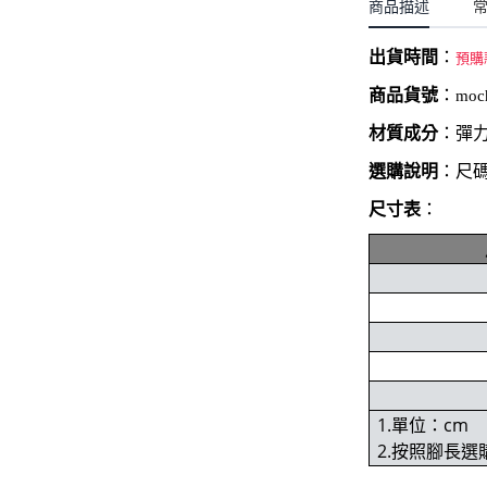
聖誕.小女童(2-8歲)
商品描述
開運服.小男童(2-8歲)
小洋裝系列
開運服.小女童(2-8歲)
出貨時間
：
預購
日本浴衣系列
商品貨號
：
moc
寶寶拍照系列
材質成分
：彈
獨家設計系列
選購說明
：尺碼
BABY 睡袋／包巾
尺寸表
：
優惠組合系列(160／件)
1.單位：cm
2.按照腳長選