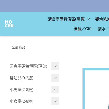
清倉零碼特價區(現貨)
嬰幼兒(0
禮盒／Gift
戲水／
全部商品
清倉零碼特價區(現貨)
現貨.寶寶
嬰幼兒(0-2歲)
現貨.男童
BABY 包屁衣(短袖)
小男童(2-8歲)
現貨.女童
BABY 包屁衣(長袖)
Boy 上身(短袖)
小女童(2-8歲)
現貨.配件
BABY 包屁衣(包腳款)