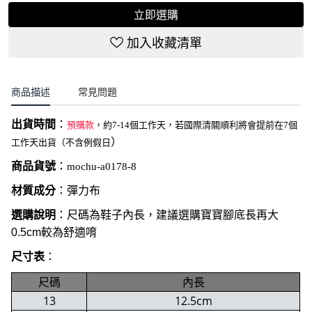
立即選購
加入收藏清單
商品描述
常見問題
出貨時間
：
預購款
，約7-14個工作天，若國際清關順利將會提前在7個
）
工作天出貨（不含例假日
商品貨號
：
mochu-a0178-8
材質成分
：彈力布
選購說明
：尺碼為鞋子內長，建議選購寶寶腳底長再大
0.5cm較為舒適唷
尺寸表
：
尺碼
內長
13
12.5cm