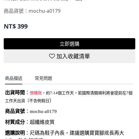
商品貨號：
mochu-a0179
NT$
399
立即選購
加入收藏清單
商品描述
常見問題
出貨時間
：
預購款
，約7-14個工作天，若國際清關順利將會提前在7個
）
工作天出貨（不含例假日
商品貨號
：
mochu-a0179
材質成分
：超纖維皮質
選購說明
：尺碼為鞋子內長，建議選購寶寶腳底長再大