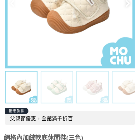
優惠折扣
父親節優惠，全館滿千折百
網格內加絨軟底休閒鞋(三色)