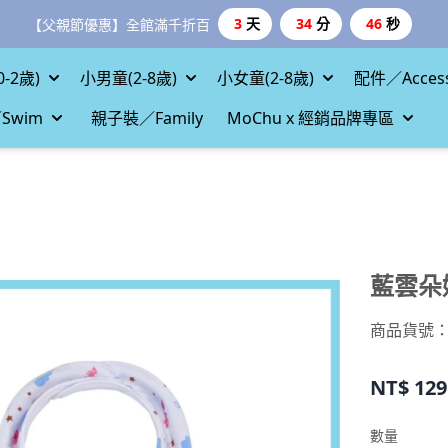
3
天
34
分
46
秒
【父親節優惠】全館滿千折百
-2歲)
小男童(2-8歲)
小女童(2-8歲)
配件／Access
Swim
親子裝／Family
MoChu x 經銷品牌專區
藍雲朵
商品貨號：mo
NT$
129
數量