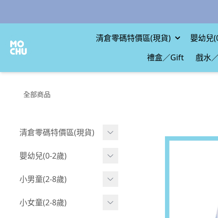
清倉零碼特價區(現貨)
嬰幼兒(0
禮盒／Gift
戲水／
全部商品
清倉零碼特價區(現貨)
現貨.寶寶
嬰幼兒(0-2歲)
現貨.男童
BABY 包屁衣(短袖)
小男童(2-8歲)
現貨.女童
BABY 包屁衣(長袖)
Boy 上身(短袖)
小女童(2-8歲)
現貨.配件
BABY 包屁衣(包腳款)