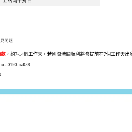
，全館滿千折百
常見問題
購款
，約7-14個工作天，若國際清關順利將會提前在7個工作天
hu-a0190-nz038
棉