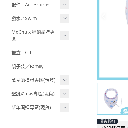
Boy 上身(長袖)
Girl 上身(短袖)
配件／Accessories
BABY 包屁衣(加絨加厚)
Boy 下身(短褲)
Girl 上身(長袖)
Acc 口水巾
戲水／Swim
BABY 外套
Boy 下身(長褲)
Girl 下身(短褲)
Acc 帽子
泳裝
MoChu x 經銷品牌專
BABY 上身(短袖)
Boy 套裝(短袖)
Girl 下身(長褲)
區
Acc 襪子
泳具
BABY 上身(長袖)
Boy 套裝(長袖)
Girl 套裝(短袖)
Acc 鞋子
©Wonchi 台灣 ｜ 兒童軟
禮盒／Gift
野餐趣
BABY 下身(短褲)
Boy 外套
積木
Girl 套裝(長袖)
Acc 餐具
親子裝／Family
BABY 下身(長褲)
叢林探險系列
©Disney 美國｜嬰兒用品
Girl 外套
Acc 雨具
BABY 套裝(短袖)
萬聖節搗蛋專區(現貨)
小紳士系列
©風車圖書 台灣｜兒童圖
率性牛仔風
Acc 玩具
書
BABY 套裝(長袖)
韓國小歐巴
萬聖造型頭套(3歲以上)
聖誕X'mas專區(現貨)
夢幻童話系列
Acc 寢具
©Billy Bob 美國｜嬰兒奶
卡通復刻系列
萬聖.嬰幼兒(0-2歲)
小洋裝系列
嘴
聖誕.嬰幼兒(0-2歲)
新年開運專區(現貨)
Acc 其他
下殺199系列
萬聖.小男童(2-8歲)
韓國小歐尼
©MamiBB 西班牙｜嬰兒
聖誕.小男童(2-8歲)
開運服.嬰幼兒(0-2歲)
優惠折扣
小紳士系列
固齒器
萬聖.小女童(2-8歲)