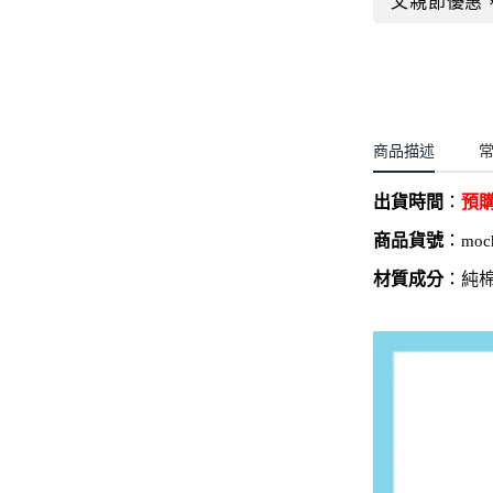
父親節優惠
聖誕.小女童(2-8歲)
開運服.小男童(2-8歲)
小洋裝系列
開運服.小女童(2-8歲)
日本浴衣系列
寶寶拍照系列
商品描述
獨家設計系列
出貨時間
：
預
BABY 睡袋／包巾
商品貨號
：
moc
優惠組合系列(160／件)
材質成分
：
純