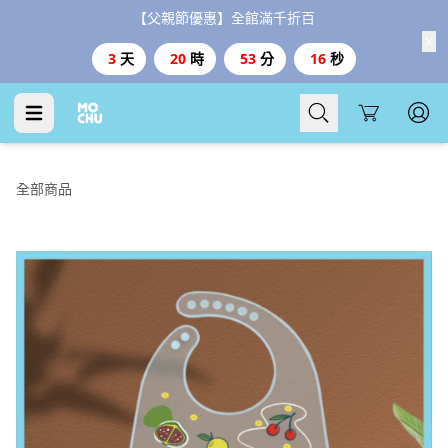
【父親節優惠】全館滿千折百
3
天
20
時
53
分
15
秒
Cart
全部商品