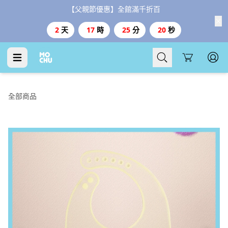
【父親節優惠】全館滿千折百
2
天
17
時
25
分
19
秒
Cart
全部商品