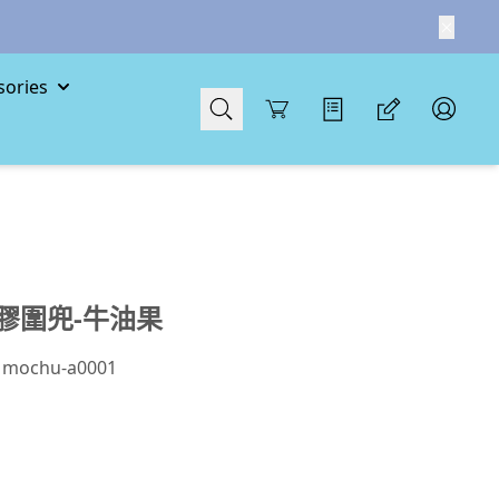
ories
Cart
膠圍兜-牛油果
ochu-a0001