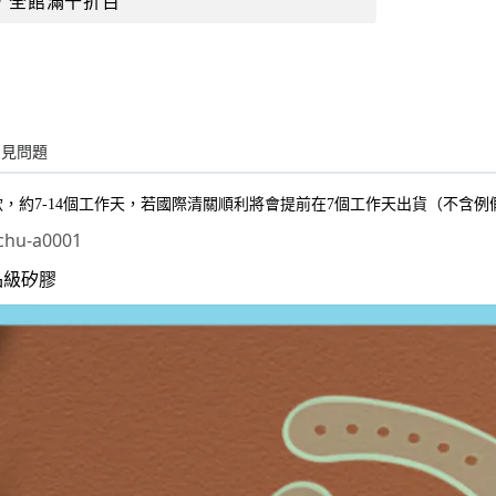
，全館滿千折百
常見問題
款，約7-14個工作天，若國際清關順利將會提前在7個工作天出貨（不含例
hu-a0001
品級矽膠