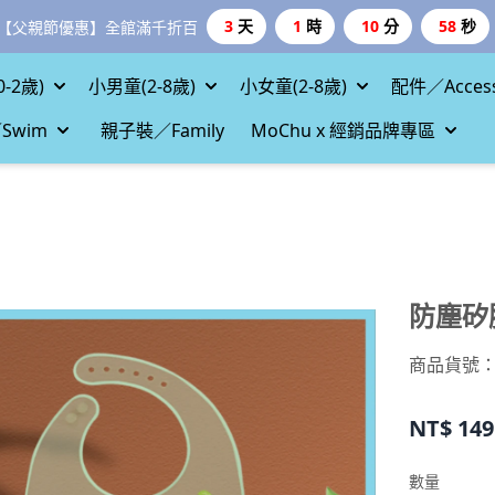
3
天
1
時
10
分
57
秒
【父親節優惠】全館滿千折百
-2歲)
小男童(2-8歲)
小女童(2-8歲)
配件／Access
Swim
親子裝／Family
MoChu x 經銷品牌專區
防塵矽
商品貨號：m
NT$
149
數量