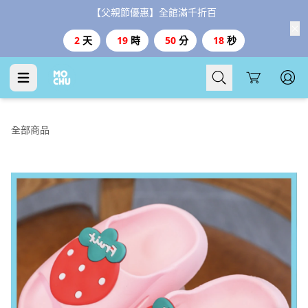
【父親節優惠】全館滿千折百
2
天
19
時
50
分
17
秒
Cart
全部商品