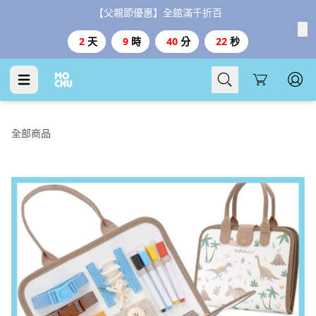
【父親節優惠】全館滿千折百
2
天
9
時
40
分
21
秒
Cart
全部商品