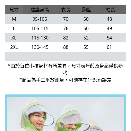
尺寸
建議身高
衣長
胸圍
袖長
M
95-105
70
50
48
L
105-115
76
50
49
XL
115-130
82
52
54
2XL
130-145
88
55
61
*由於每位小孩身材有所差異，尺寸表年齡及身高僅供參
考
*商品為手工平放測量，可能存在1~3cm誤差