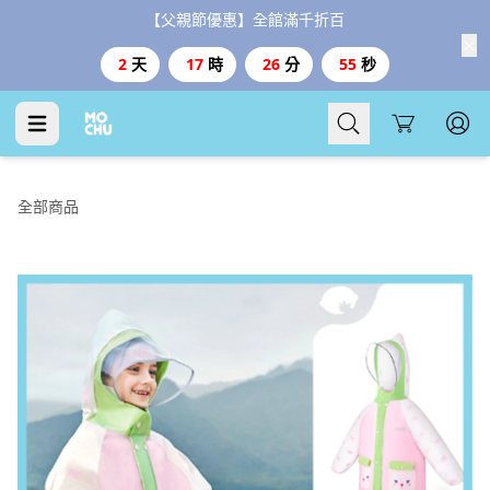
【父親節優惠】全館滿千折百
2
天
17
時
26
分
53
秒
Cart
全部商品