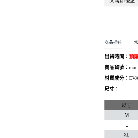
父親節優惠
聖誕.小女童(2-8歲)
開運服.小男童(2-8歲)
小洋裝系列
開運服.小女童(2-8歲)
日本浴衣系列
寶寶拍照系列
商品描述
獨家設計系列
出貨時間
：
預
BABY 睡袋／包巾
商品貨號
：
moc
優惠組合系列(160／件)
材質成分
：EV
尺寸
：
尺寸
M
L
XL