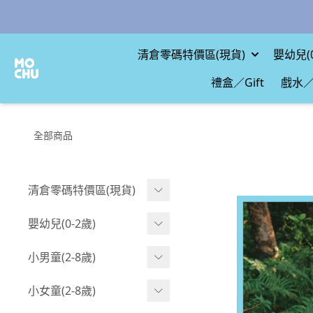
清倉零碼特價區(現貨)
嬰幼兒(0
禮盒／Gift
戲水／
全部商品
清倉零碼特價區(現貨)
現貨.寶寶
嬰幼兒(0-2歲)
現貨.男童
BABY 包屁衣(短袖)
小男童(2-8歲)
現貨.女童
BABY 包屁衣(長袖)
Boy 上身(短袖)
小女童(2-8歲)
現貨.配件
BABY 包屁衣(包腳款)