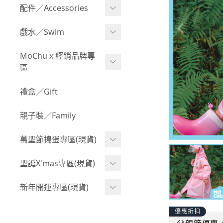
Boy 上身(長袖)
Girl 上身(短袖)
配件／Accessories
BABY 包屁衣(加絨加厚)
Boy 下身(短褲)
Girl 上身(長袖)
Acc 口水巾
戲水／Swim
BABY 外套
Boy 下身(長褲)
Girl 下身(短褲)
Acc 帽子
泳裝
MoChu x 經銷品牌專
BABY 上身(短袖)
Boy 套裝(短袖)
Girl 下身(長褲)
區
Acc 襪子
泳具
BABY 上身(長袖)
Boy 套裝(長袖)
Girl 套裝(短袖)
Acc 鞋子
©Wonchi 台灣 ｜ 兒童軟
禮盒／Gift
野餐趣
BABY 下身(短褲)
Boy 外套
積木
Girl 套裝(長袖)
Acc 餐具
親子裝／Family
BABY 下身(長褲)
叢林探險系列
©Disney 美國｜嬰兒用品
Girl 外套
Acc 雨具
BABY 套裝(短袖)
萬聖節搗蛋專區(現貨)
小紳士系列
©風車圖書 台灣｜兒童圖
率性牛仔風
Acc 玩具
書
BABY 套裝(長袖)
韓國小歐巴
萬聖造型頭套(3歲以上)
聖誕X'mas專區(現貨)
夢幻童話系列
Acc 寢具
©Billy Bob 美國｜嬰兒奶
卡通復刻系列
萬聖.嬰幼兒(0-2歲)
小洋裝系列
嘴
聖誕.嬰幼兒(0-2歲)
新年開運專區(現貨)
Acc 其他
下殺199系列
萬聖.小男童(2-8歲)
韓國小歐尼
©MamiBB 西班牙｜嬰兒
聖誕.小男童(2-8歲)
開運服.嬰幼兒(0-2歲)
優惠折扣
小紳士系列
固齒器
萬聖.小女童(2-8歲)