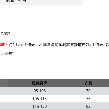
，全館滿千折百
常見問題
購款
，約7-14個工作天，若國際清關順利將會提前在7個工作天
hu-a0407
A
建議身高
衣長
95-105
70
105-115
76
115-130
82