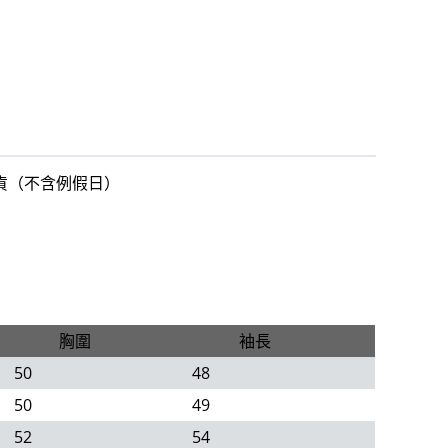
出貨（不含例假日）
胸圍
袖長
50
48
50
49
52
54