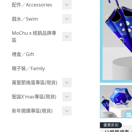
Boy 上身(長袖)
Girl 上身(短袖)
配件／Accessories
BABY 包屁衣(加絨加厚)
Boy 下身(短褲)
Girl 上身(長袖)
Acc 口水巾
戲水／Swim
BABY 外套
Boy 下身(長褲)
Girl 下身(短褲)
Acc 帽子
泳裝
MoChu x 經銷品牌專
BABY 上身(短袖)
Boy 套裝(短袖)
Girl 下身(長褲)
區
Acc 襪子
泳具
BABY 上身(長袖)
Boy 套裝(長袖)
Girl 套裝(短袖)
Acc 鞋子
©Wonchi 台灣 ｜ 兒童軟
禮盒／Gift
野餐趣
BABY 下身(短褲)
Boy 外套
積木
Girl 套裝(長袖)
Acc 餐具
親子裝／Family
BABY 下身(長褲)
叢林探險系列
©Disney 美國｜嬰兒用品
Girl 外套
Acc 雨具
BABY 套裝(短袖)
萬聖節搗蛋專區(現貨)
小紳士系列
©風車圖書 台灣｜兒童圖
率性牛仔風
Acc 玩具
書
BABY 套裝(長袖)
韓國小歐巴
萬聖造型頭套(3歲以上)
聖誕X'mas專區(現貨)
夢幻童話系列
Acc 寢具
©Billy Bob 美國｜嬰兒奶
卡通復刻系列
萬聖.嬰幼兒(0-2歲)
小洋裝系列
嘴
聖誕.嬰幼兒(0-2歲)
新年開運專區(現貨)
Acc 其他
下殺199系列
萬聖.小男童(2-8歲)
韓國小歐尼
©MamiBB 西班牙｜嬰兒
聖誕.小男童(2-8歲)
開運服.嬰幼兒(0-2歲)
優惠折扣
小紳士系列
固齒器
萬聖.小女童(2-8歲)