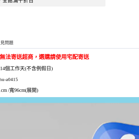
，全館滿千折百
常見問題
無法寄送超商，選購請使用宅配寄送
-14
個工作天
(
不含例假日
)
hu-a0415
cm /寬96cm(展開)