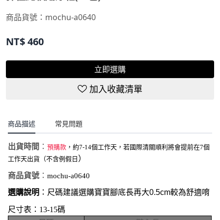
商品貨號：
mochu-a0640
NT$
460
立即選購
加入收藏清單
商品描述
常見問題
出貨時間
：
預購款
，約7-14個工作天，若國際清關順利將會提前在7個
）
工作天出貨（不含例假日
商品貨號
：
mochu-a0640
選購說明
：尺碼建議選購寶寶腳底長再大0.5cm較為舒適唷
尺寸表
：13-15碼