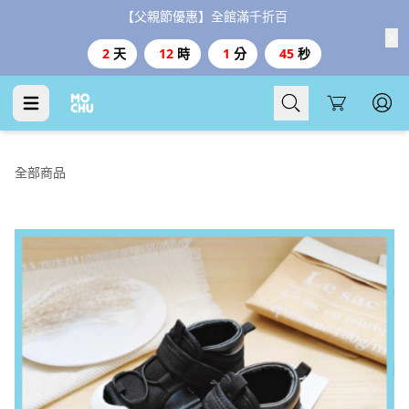
【父親節優惠】全館滿千折百
2
天
12
時
1
分
44
秒
Cart
全部商品