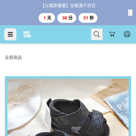
【父親節優惠】全館滿千折百
1
天
38
分
50
秒
Cart
全部商品