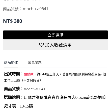
商品貨號：
mochu-a0641
NT$
380
立即選購
加入收藏清單
商品描述
常見問題
出貨時間
：
預購款
，約7-14個工作天，若國際清關順利將會提前在7個
）
工作天出貨（不含例假日
商品貨號
：
mochu-a0641
選購說明
：尺碼建議選購寶寶腳底長再大0.5cm較為舒適唷
尺寸表
：13-15碼