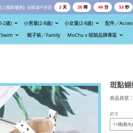
2
天
20
時
49
分
51
秒
【父親節優惠】全館滿千折百
-2歲)
小男童(2-8歲)
小女童(2-8歲)
配件／Access
Swim
親子裝／Family
MoChu x 經銷品牌專區
斑點蝴
商品貨號
尺寸