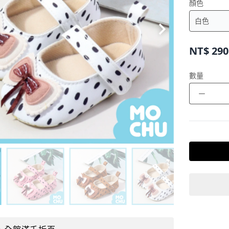
顏色
NT$
290
數量
－