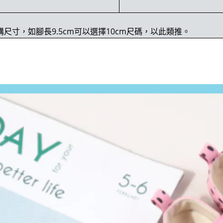
購尺寸，如腳長9.5cm可以選擇10cm尺碼，以此類推。