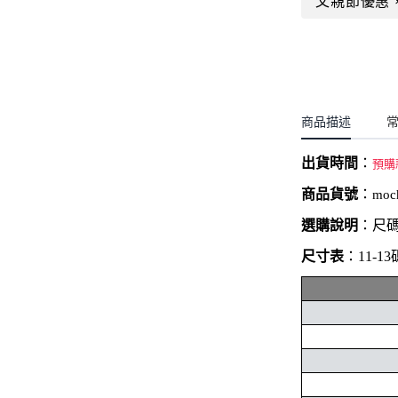
父親節優惠
聖誕.小女童(2-8歲)
開運服.小男童(2-8歲)
小洋裝系列
開運服.小女童(2-8歲)
日本浴衣系列
寶寶拍照系列
商品描述
獨家設計系列
出貨時間
：
BABY 睡袋／包巾
預購
商品貨號
：
moc
優惠組合系列(160／件)
選購說明
：尺碼
尺寸表
：11-13