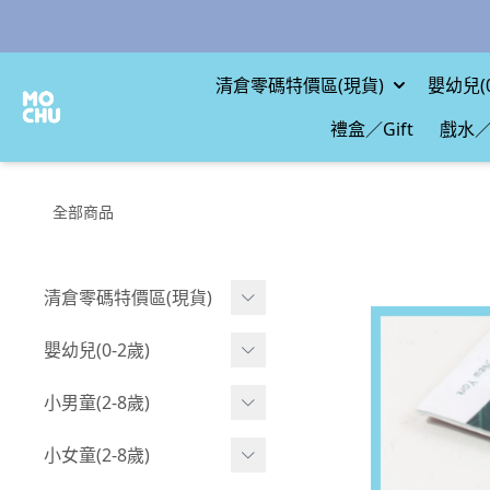
清倉零碼特價區(現貨)
嬰幼兒(0
禮盒／Gift
戲水／
全部商品
清倉零碼特價區(現貨)
現貨.寶寶
嬰幼兒(0-2歲)
現貨.男童
BABY 包屁衣(短袖)
小男童(2-8歲)
現貨.女童
BABY 包屁衣(長袖)
Boy 上身(短袖)
小女童(2-8歲)
現貨.配件
BABY 包屁衣(包腳款)