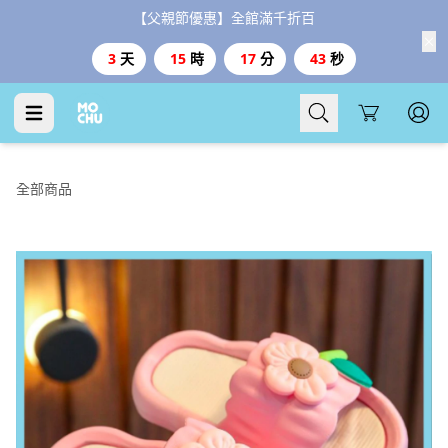
【父親節優惠】全館滿千折百
3
天
15
時
17
分
42
秒
Cart
全部商品