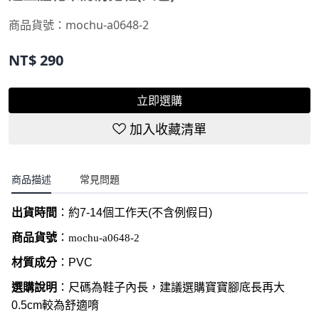
商品貨號：
mochu-a0648-2
NT$
290
立即選購
加入收藏清單
商品描述
常見問題
出貨時間
：約
7-14
個工作天
(
不含例假日
)
商品貨號
：
mochu-a0648-2
材質成分
：PVC
選購說明
：尺碼為鞋子內長，建議選購寶寶腳底長再大
0.5cm較為舒適唷