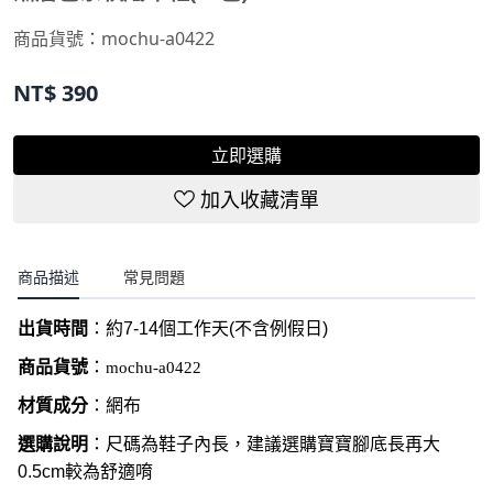
商品貨號：
mochu-a0422
NT$
390
立即選購
加入收藏清單
商品描述
常見問題
出貨時間
：約
7-14
個工作天
(
不含例假日
)
商品貨號
：
mochu-a0422
材質成分
：網布
選購說明
：尺碼為鞋子內長，建議選購寶寶腳底長再大
0.5cm較為舒適唷