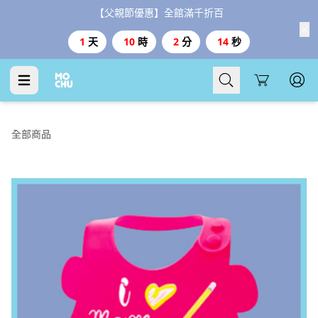
【父親節優惠】全館滿千折百
1
天
10
時
2
分
14
秒
Cart
全部商品