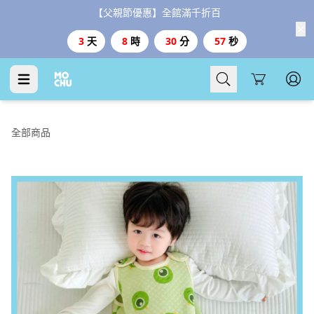
【父親節優惠】全館滿千折百
3
天
8
時
30
分
56
秒
Cart
全部商品