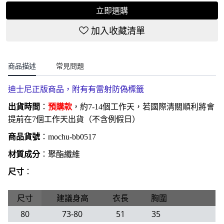
立即選購
加入收藏清單
商品描述
常見問題
迪士尼正版商品，附有
有雷射防偽標籤
出貨時間
：
預購款
，約7-14個工作天，若國際清關順利將會
提前在7個工作天出貨（不含例假日）
商品貨號
：
mochu-bb0517
材質成分
：聚酯纖維
尺寸
：
尺寸
建議身高
衣長
胸圍
80
73-80
51
35