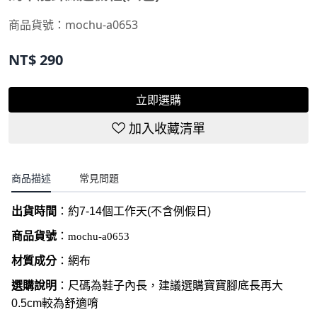
商品貨號：
mochu-a0653
NT$
290
立即選購
加入收藏清單
商品描述
常見問題
出貨時間
：約
7-14
個工作天
(
不含例假日
)
商品貨號
：
mochu-a0653
材質成分
：網布
選購說明
：尺碼為鞋子內長，建議選購寶寶腳底長再大
0.5cm較為舒適唷