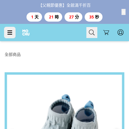
【父親節優惠】全館滿千折百
1
天
21
時
27
分
34
秒
Cart
全部商品