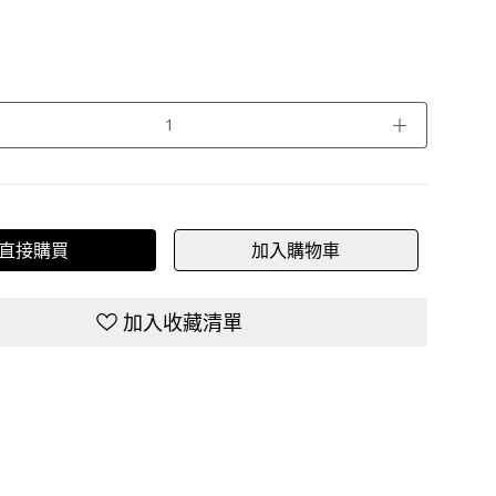
＋
直接購買
加入購物車
加入收藏清單