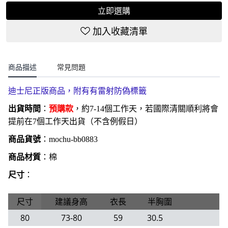
立即選購
加入收藏清單
商品描述
常見問題
迪士尼正版商品，附有
有雷射防偽標籤
出貨時間
：
預購款
，約7-14個工作天，若國際清關順利將會
提前在7個工作天出貨（不含例假日）
商品貨號
：
mochu-bb0883
商品材質
：棉
尺寸
：
尺寸
建議身高
衣長
半胸圍
80
73-80
59
30.5