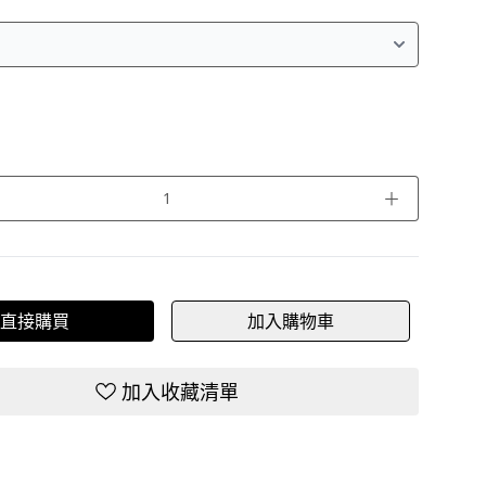
＋
直接購買
加入購物車
加入收藏清單