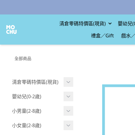
清倉零碼特價區(現貨)
嬰幼兒(0
禮盒／Gift
戲水／
全部商品
清倉零碼特價區(現貨)
現貨.寶寶
嬰幼兒(0-2歲)
現貨.男童
BABY 包屁衣(短袖)
小男童(2-8歲)
現貨.女童
BABY 包屁衣(長袖)
Boy 上身(短袖)
小女童(2-8歲)
現貨.配件
BABY 包屁衣(包腳款)