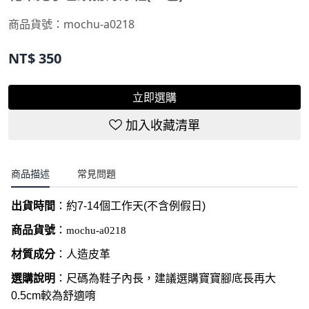
商品貨號：
mochu-a0218
NT$
350
立即選購
加入收藏清單
商品描述
常見問題
出貨時間
：約
7-14
個工作天
(
不含例假日
)
商品貨號
：
mochu-a0218
材質成分
：人造皮革
選購說明
：尺碼為鞋子內長，建議選購寶寶腳底長再大
0.5cm較為舒適唷