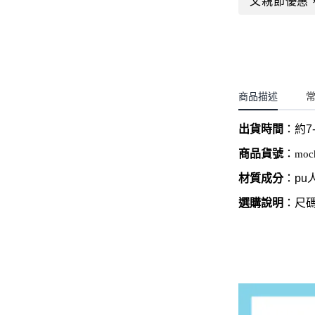
父親節優惠
聖誕.小女童(2-8歲)
開運服.小男童(2-8歲)
小洋裝系列
開運服.小女童(2-8歲)
日本浴衣系列
寶寶拍照系列
商品描述
獨家設計系列
出貨時間
：約
7
BABY 睡袋／包巾
商品貨號
：
moc
優惠組合系列(160／件)
材質成分
：pu
選購說明
：尺碼