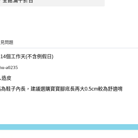
，全館滿千折百
常見問題
-14
個工作天
(
不含例假日
)
hu-a0235
人造皮
為鞋子內長，建議選購寶寶腳底長再大0.5cm較為舒適唷