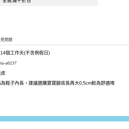
，全館滿千折百
常見問題
-14
個工作天
(
不含例假日
)
hu-a0237
造皮
為鞋子內長，建議選購寶寶腳底長再大0.5cm較為舒適唷