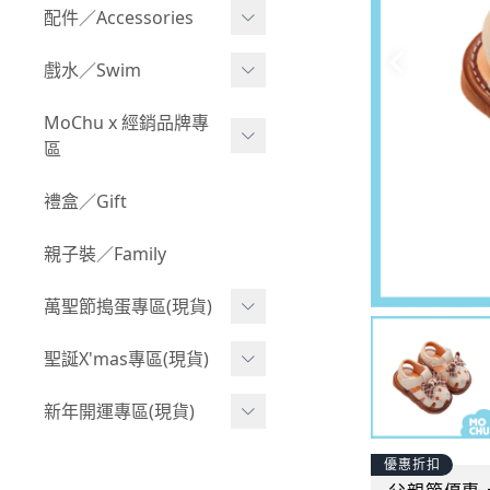
Boy 上身(長袖)
Girl 上身(短袖)
配件／Accessories
BABY 包屁衣(加絨加厚)
Boy 下身(短褲)
Girl 上身(長袖)
Acc 口水巾
戲水／Swim
BABY 外套
Boy 下身(長褲)
Girl 下身(短褲)
Acc 帽子
泳裝
MoChu x 經銷品牌專
BABY 上身(短袖)
Boy 套裝(短袖)
Girl 下身(長褲)
區
Acc 襪子
泳具
BABY 上身(長袖)
Boy 套裝(長袖)
Girl 套裝(短袖)
Acc 鞋子
©Wonchi 台灣 ｜ 兒童軟
禮盒／Gift
野餐趣
BABY 下身(短褲)
Boy 外套
積木
Girl 套裝(長袖)
Acc 餐具
親子裝／Family
BABY 下身(長褲)
叢林探險系列
©Disney 美國｜嬰兒用品
Girl 外套
Acc 雨具
BABY 套裝(短袖)
萬聖節搗蛋專區(現貨)
小紳士系列
©風車圖書 台灣｜兒童圖
率性牛仔風
Acc 玩具
書
BABY 套裝(長袖)
韓國小歐巴
萬聖造型頭套(3歲以上)
聖誕X'mas專區(現貨)
夢幻童話系列
Acc 寢具
©Billy Bob 美國｜嬰兒奶
卡通復刻系列
萬聖.嬰幼兒(0-2歲)
小洋裝系列
嘴
聖誕.嬰幼兒(0-2歲)
新年開運專區(現貨)
Acc 其他
下殺199系列
萬聖.小男童(2-8歲)
韓國小歐尼
©MamiBB 西班牙｜嬰兒
聖誕.小男童(2-8歲)
開運服.嬰幼兒(0-2歲)
優惠折扣
小紳士系列
固齒器
萬聖.小女童(2-8歲)