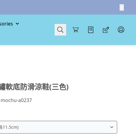
ories
Cart
繡軟底防滑涼鞋(三色)
：
mochu-a0237