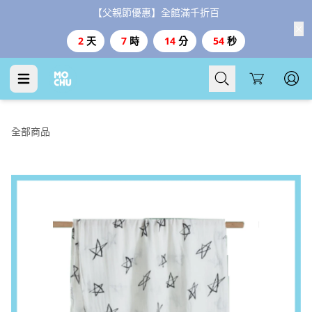
【父親節優惠】全館滿千折百
2
天
7
時
14
分
54
秒
Cart
全部商品