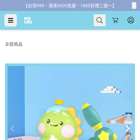
【父親節優惠】全館滿千折百
3
天
6
時
5
分
53
秒
Cart
全部商品