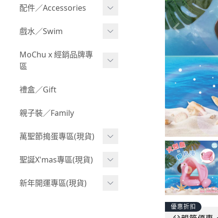
Boy 上身(長袖)
Girl 上身(短袖)
配件／Accessories
BABY 包屁衣(加絨加厚)
Boy 下身(短褲)
Girl 上身(長袖)
Acc 口水巾
戲水／Swim
BABY 外套
Boy 下身(長褲)
Girl 下身(短褲)
Acc 帽子
泳裝
MoChu x 經銷品牌專
BABY 上身(短袖)
Boy 套裝(短袖)
Girl 下身(長褲)
區
Acc 襪子
泳具
BABY 上身(長袖)
Boy 套裝(長袖)
Girl 套裝(短袖)
Acc 鞋子
©Wonchi 台灣 ｜ 兒童軟
禮盒／Gift
野餐趣
BABY 下身(短褲)
Boy 外套
積木
Girl 套裝(長袖)
Acc 餐具
親子裝／Family
BABY 下身(長褲)
叢林探險系列
©Disney 美國｜嬰兒用品
Girl 外套
Acc 雨具
BABY 套裝(短袖)
萬聖節搗蛋專區(現貨)
小紳士系列
©風車圖書 台灣｜兒童圖
率性牛仔風
Acc 玩具
書
BABY 套裝(長袖)
韓國小歐巴
萬聖造型頭套(3歲以上)
聖誕X'mas專區(現貨)
夢幻童話系列
Acc 寢具
©Billy Bob 美國｜嬰兒奶
卡通復刻系列
萬聖.嬰幼兒(0-2歲)
小洋裝系列
嘴
聖誕.嬰幼兒(0-2歲)
新年開運專區(現貨)
Acc 其他
下殺199系列
萬聖.小男童(2-8歲)
韓國小歐尼
©MamiBB 西班牙｜嬰兒
聖誕.小男童(2-8歲)
開運服.嬰幼兒(0-2歲)
優惠折扣
小紳士系列
固齒器
萬聖.小女童(2-8歲)