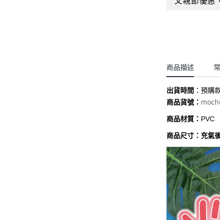
父親節優惠
聖誕.小女童(2-8歲)
開運服.小男童(2-8歲)
小洋裝系列
開運服.小女童(2-8歲)
日本浴衣系列
寶寶拍照系列
商品描述
獨家設計系列
出貨時間
：
BABY 睡袋／包巾
預購
moch
商品貨號：
優惠組合系列(160／件)
商品材質：
PVC
商品尺寸：充氣後 9