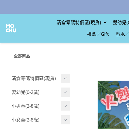
清倉零碼特價區(現貨)
嬰幼兒(0
禮盒／Gift
戲水／
全部商品
清倉零碼特價區(現貨)
現貨.寶寶
嬰幼兒(0-2歲)
現貨.男童
BABY 包屁衣(短袖)
小男童(2-8歲)
現貨.女童
BABY 包屁衣(長袖)
Boy 上身(短袖)
小女童(2-8歲)
現貨.配件
BABY 包屁衣(包腳款)